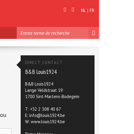
NL
FR
DIRECT CONTACT
B&B Louis1924
B&B Louis1924
Lange Veldstraat 19
1700 Sint-Martens-Bodegem
T: +32 2 308 40 67
 ou
E:
info@louis1924.be
W:
www.louis1924.be