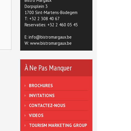
Bistro Margaux
Dorpsplein 3
1700 Sint-Martens-Bodegem
T: +32 2 308 40 67
Reservaties: +32 2 460 05 45
E:
info@bistromargaux.be
W:
www.bistromargaux.be
À Ne Pas Manquer
BROCHURES
INVITATIONS
CONTACTEZ-NOUS
VIDEOS
TOURISM MARKETING GROUP